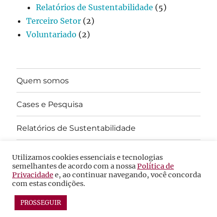
Relatórios de Sustentabilidade
(5)
Terceiro Setor
(2)
Voluntariado
(2)
Quem somos
Cases e Pesquisa
Relatórios de Sustentabilidade
ODS
Utilizamos cookies essenciais e tecnologias
semelhantes de acordo com a nossa
Política de
Privacidade
e, ao continuar navegando, você concorda
Fale Conosco
com estas condições.
PROSSEGUIR
CEDS
Proudly powered by WordPress