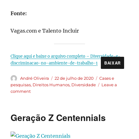
Fonte:
Vagas.com e Talento Incluir
Clique aqui e baixe o arquivo completo – Diversidade-e-
BAIXAR
discriminacao-no-ambiente-de-trabalho-1
André Oliveira
22 de julho de 2020
Cases e
pesquisas
,
Direitos Humanos
,
Diversidade
Leave a
comment
Geração Z Centennials