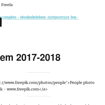
 Freela
rtigo completo – ebookmktdobem-150930201559-lva1-
gem 2017-2018