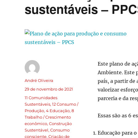
sustentáveis – PP
Este plano de aç
Ambiente. Este 
André Oliveira
país, a partir 
29 de novembro de 2021
valorizar esforç
11 Comunidades
parceria e da re
Sustentáveis
,
12 Consumo /
Produção
,
4 Educação
,
8
Essas são as 6 e
Trabalho / Crescimento
econômico
,
Construção
Sustentável
,
Consumo
Educação para 
consciente
,
Criação de