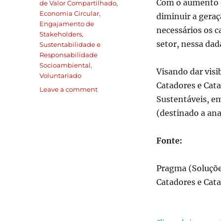
Com o aumento da
de Valor Compartilhado
,
Economia Circular
,
diminuir a gera
Engajamento de
necessários os c
Stakeholders
,
setor, nessa dad
Sustentabilidade e
Responsabilidade
Socioambiental
,
Visando dar visi
Voluntariado
Catadores e Cata
Leave a comment
Sustentáveis, e
(destinado a ana
Fonte:
Pragma (Soluçõe
Catadores e Cata