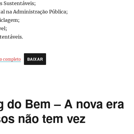
s Sustentáveis;
l na Administração Pública;
iclagem;
el;
tentáveis.
BAIXAR
o completo
g do Bem – A nova era
sos não tem vez