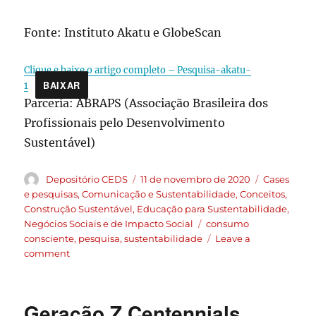
Fonte: Instituto Akatu e GlobeScan
Clique e baixe o artigo completo – Pesquisa-akatu-
BAIXAR
1
Parceria: ABRAPS (Associação Brasileira dos
Profissionais pelo Desenvolvimento
Sustentável)
Depositório CEDS
11 de novembro de 2020
Cases
e pesquisas
,
Comunicação e Sustentabilidade
,
Conceitos
,
Construção Sustentável
,
Educação para Sustentabilidade
,
Negócios Sociais e de Impacto Social
consumo
consciente
,
pesquisa
,
sustentabilidade
Leave a
comment
Geração Z Centennials