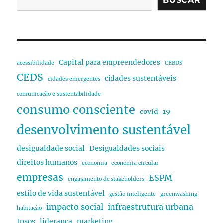
BUSCAR
Capital para empreendedores
acessibilidade
CEBDS
CEDS
cidades sustentáveis
cidades emergentes
comunicação e sustentabilidade
consumo consciente
covid-19
desenvolvimento sustentável
desigualdade social
Desigualdades sociais
direitos humanos
economia
economia circular
empresas
ESPM
engajamento de stakeholders
estilo de vida sustentável
gestão inteligente
greenwashing
impacto social
infraestrutura urbana
habitação
Ipsos
liderança
marketing