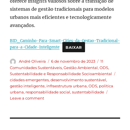
oferece insights valiosos sobre a transição de
sistemas de gestão tradicionais para modelos
urbanos mais eficientes e tecnologicamente
avançados.
BID_Caminho-Para-Smart-Cities-da-Gestao-Tradicional-
para-a-Cidade-Inteligente
BAIXAR
André Oliveira
6 de novembro de 2023
11
Comunidades Sustentáveis
,
Gestão Ambiental
,
ODS
,
Sustentabilidade e Responsabilidade Socioambiental
cidades emergentes
,
desenvolvimento sustentável
,
gestão inteligente
,
infraestrutura urbana
,
ODS
,
política
urbana
,
responsabilidade social
,
sustentabilidade
Leave a comment