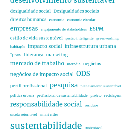
desenvolvimento sustentável
desigualdade social
Desigualdades sociais
direitos humanos
economia
economia circular
empresas
ESPM
engajamento de stakeholders
estilo de vida sustentável
gestão inteligente
greenwashing
impacto social
infraestrutura urbana
habitação
Ipsos
liderança
marketing
mercado de trabalho
negócios
moradia
ODS
negócios de impacto social
pesquisa
perfil profissional
planejamento sustentável
política urbana
profissional de sustentabilidade
projeto
reciclagem
responsabilidade social
resíduos
sacola retornavel
smart cities
sustentabilidade
sustentavel