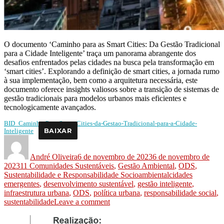
O documento ‘Caminho para as Smart Cities: Da Gestão Tradicional
para a Cidade Inteligente’ traça um panorama abrangente dos
desafios enfrentados pelas cidades na busca pela transformação em
‘smart cities’. Explorando a definição de smart cities, a jornada rumo
à sua implementação, bem como a arquitetura necessária, este
documento oferece insights valiosos sobre a transição de sistemas de
gestão tradicionais para modelos urbanos mais eficientes e
tecnologicamente avançados.
BID_Caminho-Para-Smart-Cities-da-Gestao-Tradicional-para-a-Cidade-
BAIXAR
Inteligente
André Oliveira
6 de novembro de 2023
6 de novembro de
2023
11 Comunidades Sustentáveis
,
Gestão Ambiental
,
ODS
,
Sustentabilidade e Responsabilidade Socioambiental
cidades
emergentes
,
desenvolvimento sustentável
,
gestão inteligente
,
infraestrutura urbana
,
ODS
,
política urbana
,
responsabilidade social
,
sustentabilidade
Leave a comment