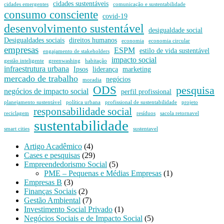
cidades sustentáveis
cidades emergentes
comunicação e sustentabilidade
consumo consciente
covid-19
desenvolvimento sustentável
desigualdade social
Desigualdades sociais
direitos humanos
economia
economia circular
empresas
ESPM
estilo de vida sustentável
engajamento de stakeholders
impacto social
gestão inteligente
greenwashing
habitação
infraestrutura urbana
Ipsos
liderança
marketing
mercado de trabalho
negócios
moradia
ODS
pesquisa
negócios de impacto social
perfil profissional
planejamento sustentável
política urbana
profissional de sustentabilidade
projeto
responsabilidade social
reciclagem
resíduos
sacola retornavel
sustentabilidade
smart cities
sustentavel
Artigo Acadêmico
(4)
Cases e pesquisas
(29)
Empreendedorismo Social
(5)
PME – Pequenas e Médias Empresas
(1)
Empresas B
(3)
Finanças Sociais
(2)
Gestão Ambiental
(7)
Investimento Social Privado
(1)
Negócios Sociais e de Impacto Social
(5)