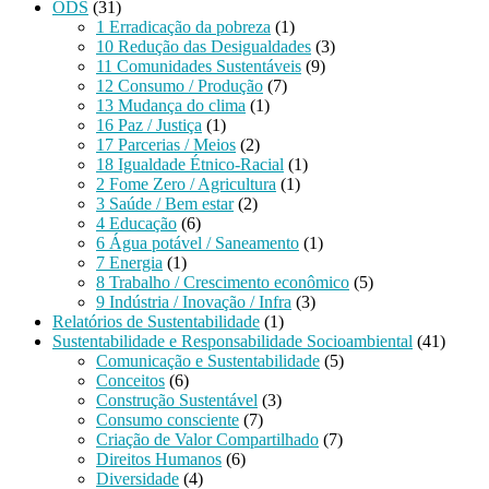
ODS
(31)
1 Erradicação da pobreza
(1)
10 Redução das Desigualdades
(3)
11 Comunidades Sustentáveis
(9)
12 Consumo / Produção
(7)
13 Mudança do clima
(1)
16 Paz / Justiça
(1)
17 Parcerias / Meios
(2)
18 Igualdade Étnico-Racial
(1)
2 Fome Zero / Agricultura
(1)
3 Saúde / Bem estar
(2)
4 Educação
(6)
6 Água potável / Saneamento
(1)
7 Energia
(1)
8 Trabalho / Crescimento econômico
(5)
9 Indústria / Inovação / Infra
(3)
Relatórios de Sustentabilidade
(1)
Sustentabilidade e Responsabilidade Socioambiental
(41)
Comunicação e Sustentabilidade
(5)
Conceitos
(6)
Construção Sustentável
(3)
Consumo consciente
(7)
Criação de Valor Compartilhado
(7)
Direitos Humanos
(6)
Diversidade
(4)