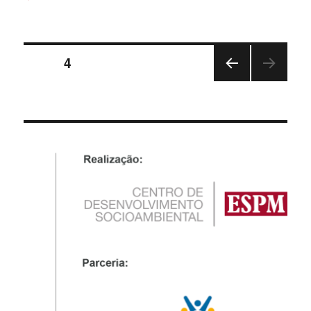
PAGE
4
PRE
VIOU
S
PAG
E