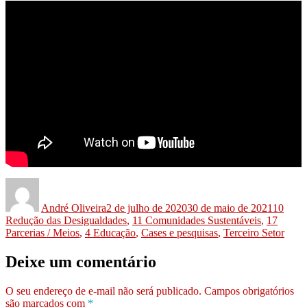
André Oliveira
2 de julho de 2020
30 de maio de 2021
10
Redução das Desigualdades
,
11 Comunidades Sustentáveis
,
17
Parcerias / Meios
,
4 Educação
,
Cases e pesquisas
,
Terceiro Setor
Deixe um comentário
O seu endereço de e-mail não será publicado.
Campos obrigatórios
são marcados com
*