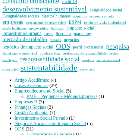
consumo consciente
covid-19
desenvolvimento sustentável
desigualdade social
Desigualdades sociais
direitos humanos
economia
economia circular
empresas
ESPM
estilo de vida sustentável
engajamento de stakeholders
impacto social
gestão inteligente
greenwashing
habitação
infraestrutura urbana
Ipsos
liderança
marketing
mercado de trabalho
negócios
moradia
ODS
pesquisa
negócios de impacto social
perfil profissional
planejamento sustentável
política urbana
profissional de sustentabilidade
projeto
responsabilidade social
reciclagem
resíduos
sacola retornavel
sustentabilidade
smart cities
sustentavel
Artigo Acadêmico
(4)
Cases e pesquisas
(29)
Empreendedorismo Social
(5)
PME – Pequenas e Médias Empresas
(1)
Empresas B
(3)
Finanças Sociais
(2)
Gestão Ambiental
(7)
Investimento Social Privado
(1)
Negócios Sociais e de Impacto Social
(5)
ODS
(31)
1 Erradicação da pobreza
(1)