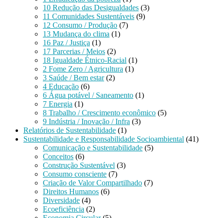
10 Redução das Desigualdades
(3)
11 Comunidades Sustentáveis
(9)
12 Consumo / Produção
(7)
13 Mudança do clima
(1)
16 Paz / Justiça
(1)
17 Parcerias / Meios
(2)
18 Igualdade Étnico-Racial
(1)
2 Fome Zero / Agricultura
(1)
3 Saúde / Bem estar
(2)
4 Educação
(6)
6 Água potável / Saneamento
(1)
7 Energia
(1)
8 Trabalho / Crescimento econômico
(5)
9 Indústria / Inovação / Infra
(3)
Relatórios de Sustentabilidade
(1)
Sustentabilidade e Responsabilidade Socioambiental
(41)
Comunicação e Sustentabilidade
(5)
Conceitos
(6)
Construção Sustentável
(3)
Consumo consciente
(7)
Criação de Valor Compartilhado
(7)
Direitos Humanos
(6)
Diversidade
(4)
Ecoeficiência
(2)
Economia Circular
(5)