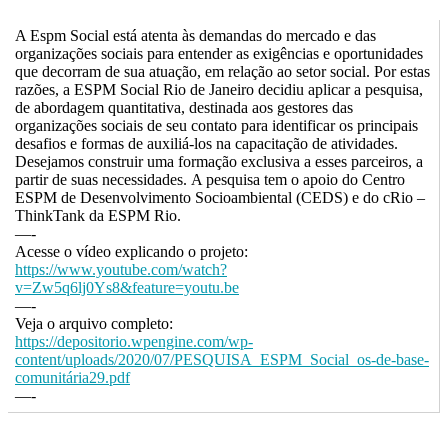
A Espm Social está atenta às demandas do mercado e das
organizações sociais para entender as exigências e oportunidades
que decorram de sua atuação, em relação ao setor social. Por estas
razões, a ESPM Social Rio de Janeiro decidiu aplicar a pesquisa,
de abordagem quantitativa, destinada aos gestores das
organizações sociais de seu contato para identificar os principais
desafios e formas de auxiliá-los na capacitação de atividades.
Desejamos construir uma formação exclusiva a esses parceiros, a
partir de suas necessidades. A pesquisa tem o apoio do Centro
ESPM de Desenvolvimento Socioambiental (CEDS) e do cRio –
ThinkTank da ESPM Rio.
—-
Acesse o vídeo explicando o projeto:
https://www.youtube.com/watch?
v=Zw5q6lj0Ys8&feature=youtu.be
—-
Veja o arquivo completo:
https://depositorio.wpengine.com/wp-
content/uploads/2020/07/PESQUISA_ESPM_Social_os-de-base-
comunitária29.pdf
—-