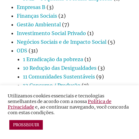
Empresas B
(3)
Finanças Sociais
(2)
Gestão Ambiental
(7)
Investimento Social Privado
(1)
Negócios Sociais e de Impacto Social
(5)
ODS
(31)
1 Erradicação da pobreza
(1)
10 Redução das Desigualdades
(3)
11 Comunidades Sustentáveis
(9)
12 Consumo / Produção
(7)
13 Mudança do clima
(1)
Utilizamos cookies essenciais e tecnologias
semelhantes de acordo com a nossa
Política de
16 Paz / Justiça
(1)
Privacidade
e, ao continuar navegando, você concorda
17 Parcerias / Meios
(2)
com estas condições.
18 Igualdade Étnico-Racial
(1)
PROSSEGUIR
2 Fome Zero / Agricultura
(1)
3 Saúde / Bem estar
(2)