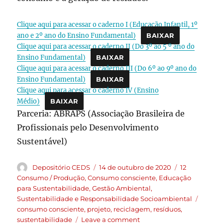
Clique aqui para acessar o caderno I (Educação Infantil, 1º
ano e 2º ano do Ensino Fundamental)
BAIXAR
Clique aqui para acessar o caderno II (Do 3º ao 5 º ano do
Ensino Fundamental)
BAIXAR
Clique aqui para acessar o caderno III (Do 6º ao 9º ano do
Ensino Fundamental)
BAIXAR
Clique aqui para acessar o caderno IV (Ensino
Médio)
BAIXAR
Parceria: ABRAPS (Associação Brasileira de
Profissionais pelo Desenvolvimento
Sustentável)
Depositório CEDS
14 de outubro de 2020
12
Consumo / Produção
,
Consumo consciente
,
Educação
para Sustentabilidade
,
Gestão Ambiental
,
Sustentabilidade e Responsabilidade Socioambiental
consumo consciente
,
projeto
,
reciclagem
,
resíduos
,
sustentabilidade
Leave a comment